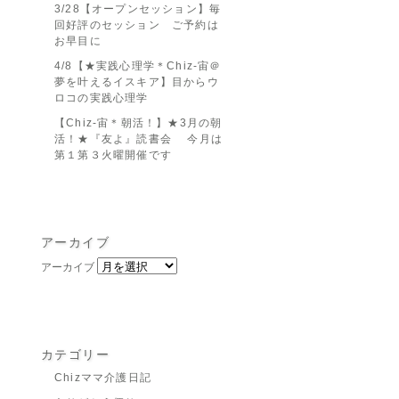
3/28【オープンセッション】毎
回好評のセッション ご予約は
お早目に
4/8【★実践心理学＊Chiz-宙＠
夢を叶えるイスキア】目からウ
ロコの実践心理学
【Chiz-宙＊朝活！】★3月の朝
活！★『友よ』読書会 今月は
第１第３火曜開催です
アーカイブ
アーカイブ
カテゴリー
Chizママ介護日記