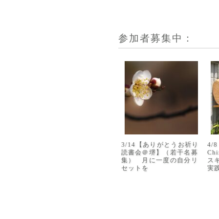
参加者募集中：
3/14【ありがとうお祈り
4
読書会＠堺】（若干名募
Ch
集） 月に一度の自分リ
ス
セットを
実