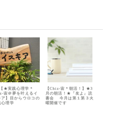
/8【★実践心理学＊
【Chiz-宙＊朝活！】★3
iz-宙＠夢を叶えるイ
月の朝活！★『友よ』読
キア】目からウロコの
書会 今月は第１第３火
践心理学
曜開催です