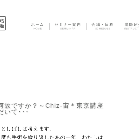
ホーム
セミナー案内
会場・日程
講師紹
HOME
SEMMINAR
SCHEDULE
INSTRUC
故ですか？～Chiz-宙＊東京講座
いて･･･
？としばしば考えます。
何度も手術を繰り返したあの一年、わたしは