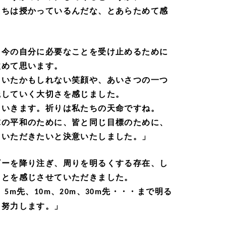
たちは授かっているんだな、とあらためて感
、今の自分に必要なことを受け止めるために
改めて思います。
ていたかもしれない笑顔や、あいさつの一つ
践していく大切さを感じました。
ていきます。祈りは私たちの天命ですね。
球の平和のために、皆と同じ目標のために、
ていただきたいと決意いたしました。」
ギーを降り注ぎ、周りを明るくする存在、し
ことを感じさせていただきました。
、
先、
、
、
先・・・まで明る
5m
10m
20m
30m
う努力します。」