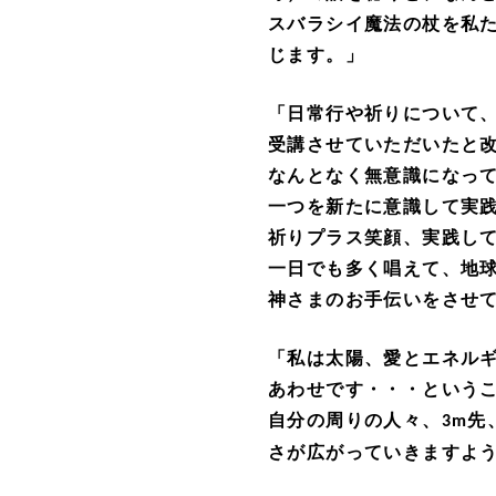
スバラシイ魔法の杖を私
じます。」
「日常行や祈りについて
受講させていただいたと
なんとなく無意識になっ
一つを新たに意識して実
祈りプラス笑顔、実践し
一日でも多く唱えて、地
神さまのお手伝いをさせ
「私は太陽、愛とエネル
あわせです・・・という
自分の周りの人々、
先
3m
さが広がっていきますよ