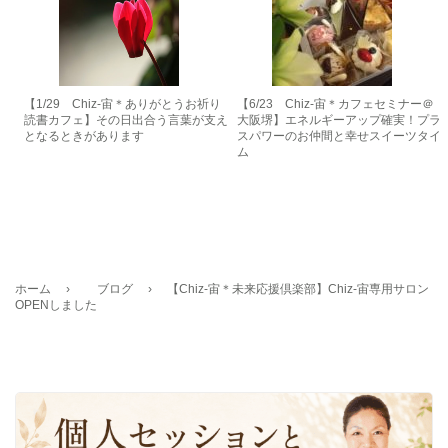
【1/29 Chiz-宙＊ありがとうお祈り
【6/23 Chiz-宙＊カフェセミナー＠
読書カフェ】その日出合う言葉が支え
大阪堺】エネルギーアップ確実！プラ
となるときがあります
スパワーのお仲間と幸せスイーツタイ
ム
ホーム
›
ブログ
›
【Chiz-宙＊未来応援倶楽部】Chiz-宙専用サロン
OPENしました