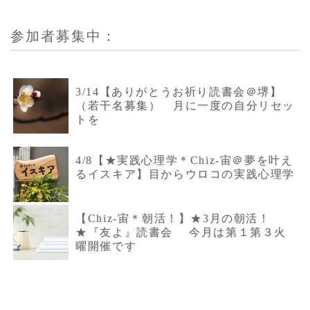
参加者募集中：
3/14【ありがとうお祈り読書会＠堺】
（若干名募集） 月に一度の自分リセッ
トを
4/8【★実践心理学＊Chiz-宙＠夢を叶え
るイスキア】目からウロコの実践心理学
【Chiz-宙＊朝活！】★3月の朝活！
★『友よ』読書会 今月は第１第３火
曜開催です