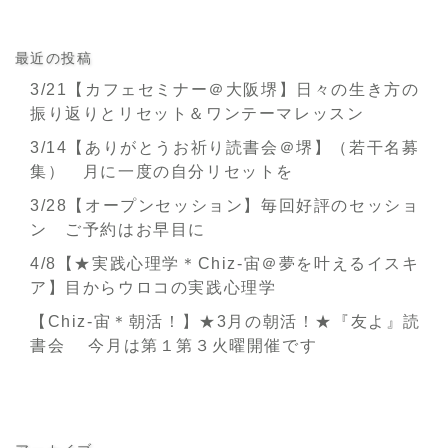
最近の投稿
3/21【カフェセミナー＠大阪堺】日々の生き方の
振り返りとリセット＆ワンテーマレッスン
3/14【ありがとうお祈り読書会＠堺】（若干名募
集） 月に一度の自分リセットを
3/28【オープンセッション】毎回好評のセッショ
ン ご予約はお早目に
4/8【★実践心理学＊Chiz-宙＠夢を叶えるイスキ
ア】目からウロコの実践心理学
【Chiz-宙＊朝活！】★3月の朝活！★『友よ』読
書会 今月は第１第３火曜開催です