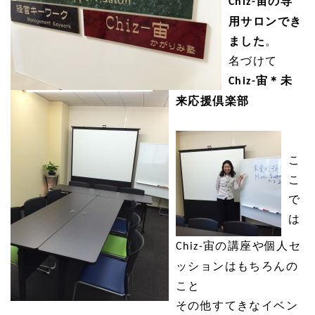
宙の専
Chiz-
用サロンでき
ました
。
名づけて
宙＊未
Chiz-
来応援倶楽部
こ
こ
で
は
宙の講座や個人セ
Chiz-
ッションはもちろんの
こと
その他すてきなイベン