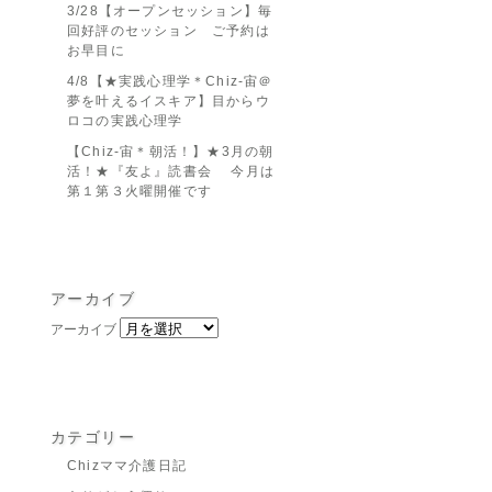
3/28【オープンセッション】毎
回好評のセッション ご予約は
お早目に
4/8【★実践心理学＊Chiz-宙＠
夢を叶えるイスキア】目からウ
ロコの実践心理学
【Chiz-宙＊朝活！】★3月の朝
活！★『友よ』読書会 今月は
第１第３火曜開催です
アーカイブ
アーカイブ
カテゴリー
Chizママ介護日記