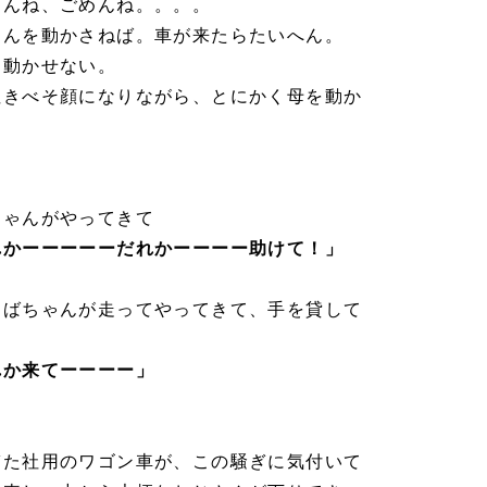
めんね、ごめんね。。。。
さんを動かさねば。車が来たらたいへん。
も動かせない。
泣きべそ顔になりながら、とにかく母を動か
ちゃんがやってきて
れかーーーーーだれかーーーー助けて！」
おばちゃんが走ってやってきて、手を貸して
れか来てーーーー」
ぎた社用のワゴン車が、この騒ぎに気付いて