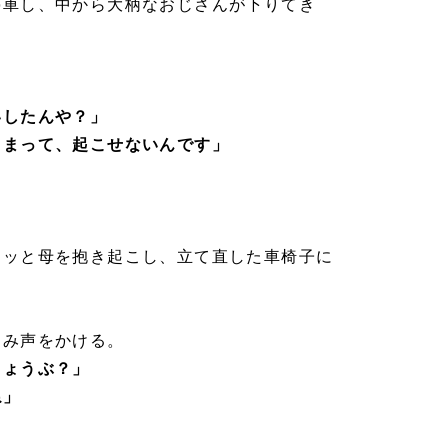
停車し、中から大柄なおじさんが下りてき
いしたんや？」
しまって、起こせないんです」
ツッと母を抱き起こし、立て直した車椅子に
。
こみ声をかける。
じょうぶ？」
ね」