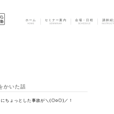
ホーム
セミナー案内
会場・日程
講師紹
HOME
SEMMINAR
SCHEDULE
INSTRUC
をかいた話
にちょっとした事故が＼(◎o◎)／！