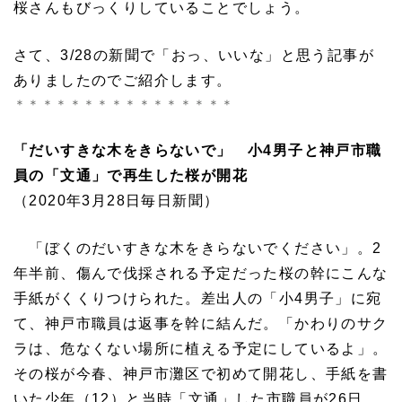
桜さんもびっくりしていることでしょう。
さて、3/28の新聞で「おっ、いいな」と思う記事が
ありましたのでご紹介します。
＊＊＊＊＊＊＊＊＊＊＊＊＊＊＊＊
「だいすきな木をきらないで」 小4男子と神戸市職
員の「文通」で再生した桜が開花
（2020年3月28日毎日新聞）
「ぼくのだいすきな木をきらないでください」。2
年半前、傷んで伐採される予定だった桜の幹にこんな
手紙がくくりつけられた。差出人の「小4男子」に宛
て、神戸市職員は返事を幹に結んだ。「かわりのサク
ラは、危なくない場所に植える予定にしているよ」。
その桜が今春、神戸市灘区で初めて開花し、手紙を書
いた少年（12）と当時「文通」した市職員が26日、