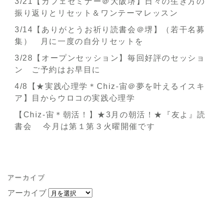
3/21【カフェセミナー＠大阪堺】日々の生き方の
振り返りとリセット＆ワンテーマレッスン
3/14【ありがとうお祈り読書会＠堺】（若干名募
集） 月に一度の自分リセットを
3/28【オープンセッション】毎回好評のセッショ
ン ご予約はお早目に
4/8【★実践心理学＊Chiz-宙＠夢を叶えるイスキ
ア】目からウロコの実践心理学
【Chiz-宙＊朝活！】★3月の朝活！★『友よ』読
書会 今月は第１第３火曜開催です
アーカイブ
アーカイブ