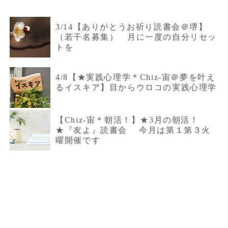
3/14【ありがとうお祈り読書会＠堺】
（若干名募集） 月に一度の自分リセッ
トを
4/8【★実践心理学＊Chiz-宙＠夢を叶え
るイスキア】目からウロコの実践心理学
【Chiz-宙＊朝活！】★3月の朝活！
★『友よ』読書会 今月は第１第３火
曜開催です