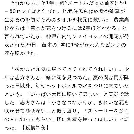
それからおよそ1年。約2メートルだった苗木は50
～60センチほど伸びた。地元住民らは乾燥や雑草が
生えるのを防ぐためのタオルを根元に敷いた。農業高
校からは「苗木が花をつけるには2年ほどかかる」と
言われていたが、神戸市内でソメイヨシノの開花が発
表された26日、苗木の1本に1輪がかれんなピンクの
花を咲かせた。
「桜がまた元気に戻ってきてくれてうれしい」。少
年は志方さんと一緒に花を見つめた。夏の間は雨が降
った日以外、毎朝ペットボトルで水をやりに来ていた
という。「いっぱい元気に咲いてほしい」と笑顔で話
した。志方さんは「小さなつながりが、きれいな花を
咲かせて感慨深い」と振り返り、「ストーリーを多く
の人に知ってもらい、桜に愛着を持ってほしい」と語
った。【反橋希美】