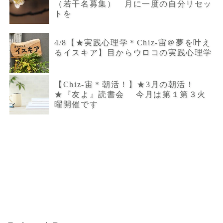
（若干名募集） 月に一度の自分リセッ
トを
4/8【★実践心理学＊Chiz-宙＠夢を叶え
るイスキア】目からウロコの実践心理学
【Chiz-宙＊朝活！】★3月の朝活！
★『友よ』読書会 今月は第１第３火
曜開催です