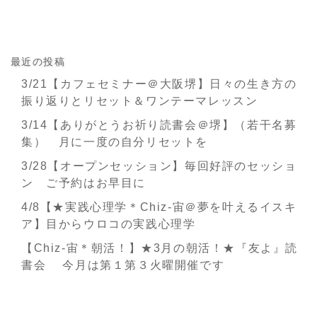
最近の投稿
3/21【カフェセミナー＠大阪堺】日々の生き方の
振り返りとリセット＆ワンテーマレッスン
3/14【ありがとうお祈り読書会＠堺】（若干名募
集） 月に一度の自分リセットを
3/28【オープンセッション】毎回好評のセッショ
ン ご予約はお早目に
4/8【★実践心理学＊Chiz-宙＠夢を叶えるイスキ
ア】目からウロコの実践心理学
【Chiz-宙＊朝活！】★3月の朝活！★『友よ』読
書会 今月は第１第３火曜開催です