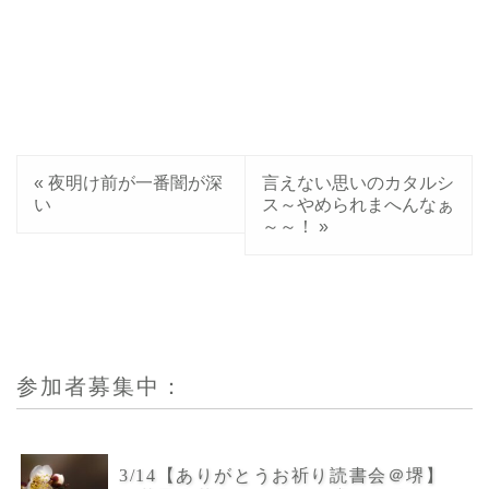
«
夜明け前が一番闇が深
言えない思いのカタルシ
い
ス～やめられまへんなぁ
～～！
»
参加者募集中：
3/14【ありがとうお祈り読書会＠堺】