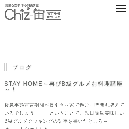
togg
navi
ブログ
STAY HOME～再びB級グルメお料理講座
～！
緊急事態宣言期間が長引き～家で過ごす時間も増えて
いるでしょう・・・ということで、先日簡単美味しい
B級グルメクッキングの記事を書いたところ～