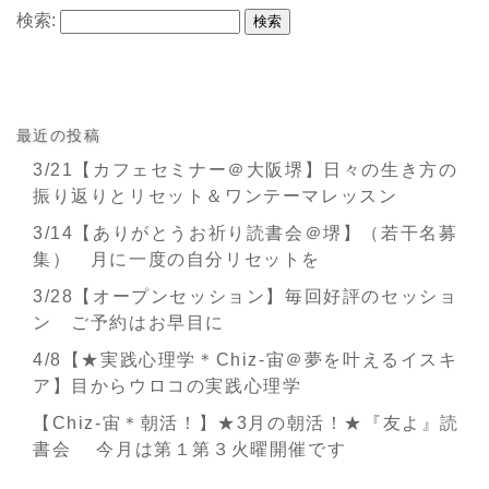
検索:
最近の投稿
3/21【カフェセミナー＠大阪堺】日々の生き方の
振り返りとリセット＆ワンテーマレッスン
3/14【ありがとうお祈り読書会＠堺】（若干名募
集） 月に一度の自分リセットを
3/28【オープンセッション】毎回好評のセッショ
ン ご予約はお早目に
4/8【★実践心理学＊Chiz-宙＠夢を叶えるイスキ
ア】目からウロコの実践心理学
【Chiz-宙＊朝活！】★3月の朝活！★『友よ』読
書会 今月は第１第３火曜開催です