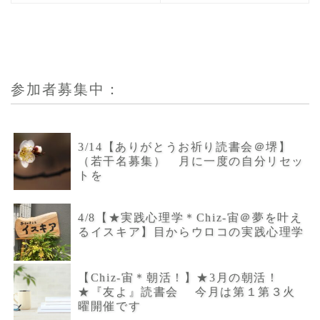
参加者募集中：
3/14【ありがとうお祈り読書会＠堺】
（若干名募集） 月に一度の自分リセッ
トを
4/8【★実践心理学＊Chiz-宙＠夢を叶え
るイスキア】目からウロコの実践心理学
【Chiz-宙＊朝活！】★3月の朝活！
★『友よ』読書会 今月は第１第３火
曜開催です