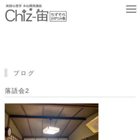
togg
navi
ブログ
落語会2