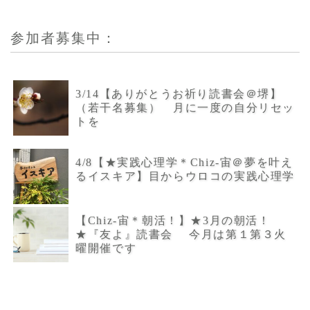
参加者募集中：
3/14【ありがとうお祈り読書会＠堺】
（若干名募集） 月に一度の自分リセッ
トを
4/8【★実践心理学＊Chiz-宙＠夢を叶え
るイスキア】目からウロコの実践心理学
【Chiz-宙＊朝活！】★3月の朝活！
★『友よ』読書会 今月は第１第３火
曜開催です