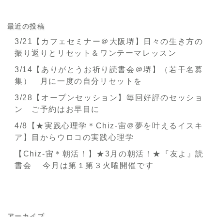
最近の投稿
3/21【カフェセミナー＠大阪堺】日々の生き方の
振り返りとリセット＆ワンテーマレッスン
3/14【ありがとうお祈り読書会＠堺】（若干名募
集） 月に一度の自分リセットを
3/28【オープンセッション】毎回好評のセッショ
ン ご予約はお早目に
4/8【★実践心理学＊Chiz-宙＠夢を叶えるイスキ
ア】目からウロコの実践心理学
【Chiz-宙＊朝活！】★3月の朝活！★『友よ』読
書会 今月は第１第３火曜開催です
アーカイブ