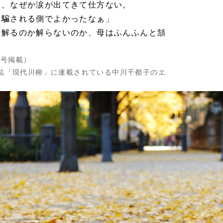
に、なぜか涙が出てきて仕方ない。
ら騙される側でよかったなぁ」
は解るのか解らないのか、母はふんふんと頷
月号掲載）
誌「現代川柳」に連載されている中川千都子のエ