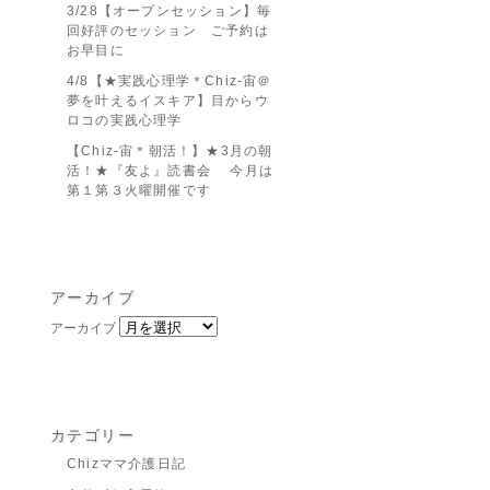
3/28【オープンセッション】毎
回好評のセッション ご予約は
お早目に
4/8【★実践心理学＊Chiz-宙＠
夢を叶えるイスキア】目からウ
ロコの実践心理学
【Chiz-宙＊朝活！】★3月の朝
活！★『友よ』読書会 今月は
第１第３火曜開催です
アーカイブ
アーカイブ
カテゴリー
Chizママ介護日記