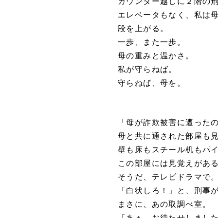
カウンター越しに２階の
エレベータもなく、私は
段を上がる。
一歩、また一歩。
母の重みと温かさ。
私が守らねば。
守らねば、母を。
「母が詐欺被害に遭った
母と共に通された部屋も
壁も床もスチール机もパ
この部屋には見覚えが
そうだ、テレビドラマで
「白状しろ！」と、刑事が
まさに、あの取調べ室。
「あぁ、お待たせしま