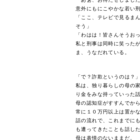
意外にもにこやかな若い
「ここ、テレビで見るま
そう」
「わはは！皆さんそうお
私と刑事は同時に笑った
ま、うなだれている。
「で？詐欺というのは？
私は、独り暮らしの母の
り金をみな持っていった
母の認知症がすすんでか
常に１０万円以上は置か
話の流れで、これまでに
も遭ってきたことも話し
母は表情のないままだ。