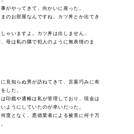
刑事がやってきて、向かいに座った。
んまのお部屋なんですね。カツ丼とか出てき
っしゃいますよ。カツ丼は出しません」
が、母は私の隣で犯人のように無表情のま
」
家に見知らぬ男が訪ねてきて、言葉巧みに有
話をした。
らは印鑑や通帳は私が管理しており、現金は
ないようにしていたのが幸いだった。
も何度となく、悪徳業者による被害に何十万
た。