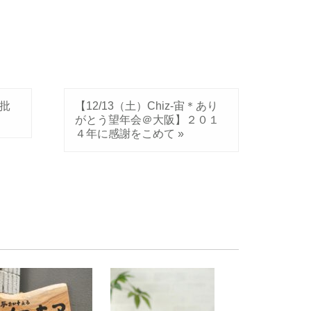
批
【12/13（土）Chiz-宙＊あり
がとう望年会＠大阪】２０１
４年に感謝をこめて
»