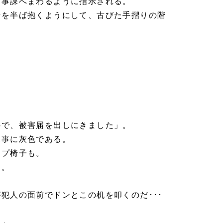
刑事課へまわるように指示される。
母を半ば抱くようにして、古びた手摺りの階
ので、被害届を出しにきました」。
見事に灰色である。
イプ椅子も。
ある。
。
犯人の面前でドンとこの机を叩くのだ･･･
した」