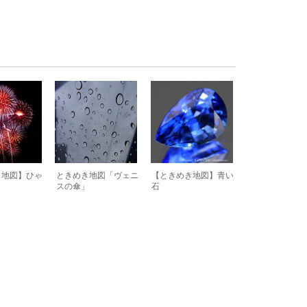
き地図】ひゃ
ときめき地図「ヴェニ
【ときめき地図】青い
スの傘」
石