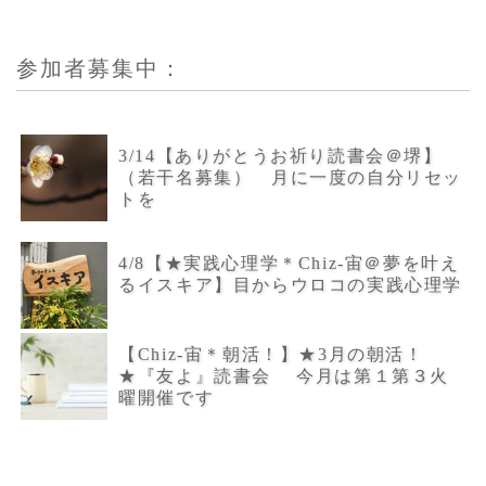
参加者募集中：
3/14【ありがとうお祈り読書会＠堺】
（若干名募集） 月に一度の自分リセッ
トを
4/8【★実践心理学＊Chiz-宙＠夢を叶え
るイスキア】目からウロコの実践心理学
【Chiz-宙＊朝活！】★3月の朝活！
★『友よ』読書会 今月は第１第３火
曜開催です