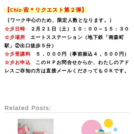
【
宙＊リクエスト第２弾】
Chiz-
（
ワーク中心のため、限定人数となります。）
☆彡日時
２月２１日（土）１０：００～１５：３０
☆彡場所
エートスステーション（地下鉄「南森町
駅」②出口徒歩５分）
☆彡受講料
５，０００円（事前振込４，５００円）
☆彡お申込
このＨＰお問合せからか、わたしのアド
レスご存知の方は直接メールくださってもＯＫです。
Related Posts: