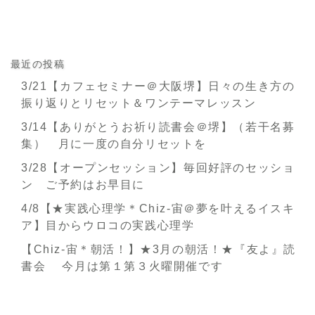
最近の投稿
3/21【カフェセミナー＠大阪堺】日々の生き方の
振り返りとリセット＆ワンテーマレッスン
3/14【ありがとうお祈り読書会＠堺】（若干名募
集） 月に一度の自分リセットを
3/28【オープンセッション】毎回好評のセッショ
ン ご予約はお早目に
4/8【★実践心理学＊Chiz-宙＠夢を叶えるイスキ
ア】目からウロコの実践心理学
【Chiz-宙＊朝活！】★3月の朝活！★『友よ』読
書会 今月は第１第３火曜開催です