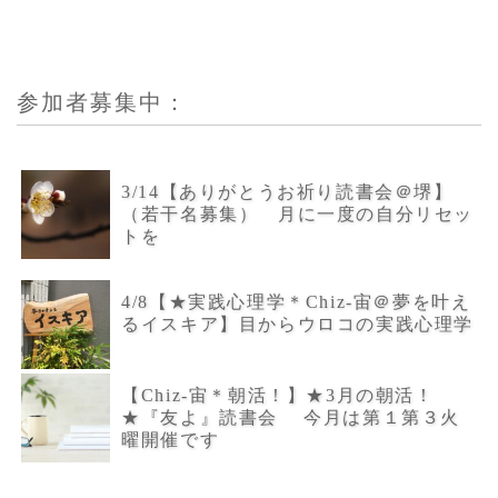
参加者募集中：
3/14【ありがとうお祈り読書会＠堺】
（若干名募集） 月に一度の自分リセッ
トを
4/8【★実践心理学＊Chiz-宙＠夢を叶え
るイスキア】目からウロコの実践心理学
【Chiz-宙＊朝活！】★3月の朝活！
★『友よ』読書会 今月は第１第３火
曜開催です