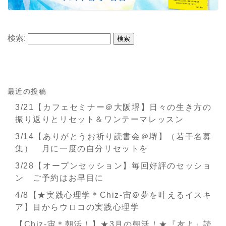
検索:
最近の投稿
3/21【カフェセミナー＠大阪堺】日々の生き方の
振り返りとリセット＆ワンテーマレッスン
3/14【ありがとうお祈り読書会＠堺】（若干名募
集） 月に一度の自分リセットを
3/28【オープンセッション】毎回好評のセッショ
ン ご予約はお早目に
4/8【★実践心理学＊Chiz-宙＠夢を叶えるイスキ
ア】目からウロコの実践心理学
【Chiz-宙＊朝活！】★3月の朝活！★『友よ』読