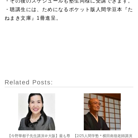
・その後のスケジュールも塾生同様に受講できます。
・聴講生には、ためになるポケット版人間学豆本『た
ねまき文庫』1冊進呈。
Related Posts:
【今野華都子先生講演＠大阪】最も尊
【2/25人間学塾＊横田南嶺老師講演