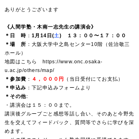
ありがとうございます
《人間学塾・木南一志先生の講演会》
＊日 時
：
1月14日(
土
) １３：００〜１７：００
＊場 所
：大阪大学中之島センター10階（佐治敬三
ホール）
地図はこちら https://www.onc.osaka-
u.ac.jp/others/map/
＊参加費
：
４，０００円
（当日受付にてお支払）
＊申込み
：下記申込みフォームより
＊その他
:
・講演会は１５：００まで。
講演後グループごと感想等話し合い、そのあと今野先
生を交えてフィードバック、質問等でさらに学びを深
めます。