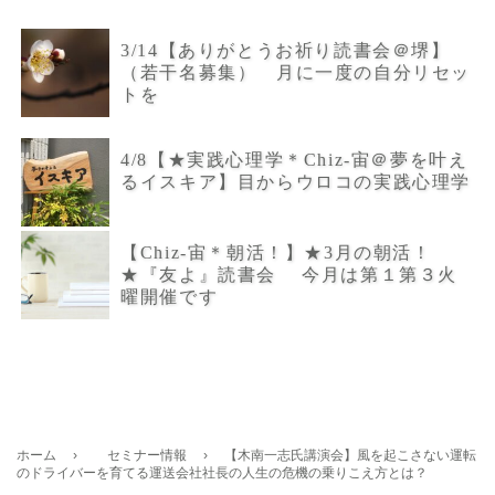
3/14【ありがとうお祈り読書会＠堺】
（若干名募集） 月に一度の自分リセッ
トを
4/8【★実践心理学＊Chiz-宙＠夢を叶え
るイスキア】目からウロコの実践心理学
【Chiz-宙＊朝活！】★3月の朝活！
★『友よ』読書会 今月は第１第３火
曜開催です
ホーム
›
セミナー情報
›
【木南一志氏講演会】風を起こさない運転
のドライバーを育てる運送会社社長の人生の危機の乗りこえ方とは？