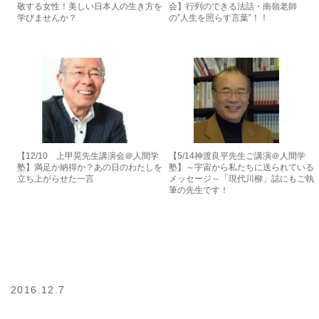
敬する女性！美しい日本人の生き方を
会】行列のできる法話・南嶺老師
学びませんか？
の”人生を照らす言葉”！！
【12/10 上甲晃先生講演会＠人間学
【5/14神渡良平先生ご講演＠人間学
塾】満足か納得か？あの日のわたしを
塾】～宇宙から私たちに送られている
立ち上がらせた一言
メッセージ～「現代川柳」誌にもご執
筆の先生です！
2016.12.7