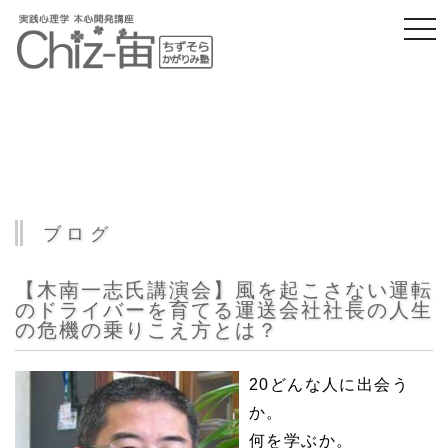
togg
navi
ブログ
【木南一志氏講演会】風を起こさない運転
のドライバーを育てる運送会社社長の人生
の危機の乗りこえ方とは？
20
どんな人に出会う
か。
何を学ぶか。