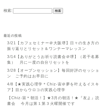
検索:
最近の投稿
3/21【カフェセミナー＠大阪堺】日々の生き方の
振り返りとリセット＆ワンテーマレッスン
3/14【ありがとうお祈り読書会＠堺】（若干名募
集） 月に一度の自分リセットを
3/28【オープンセッション】毎回好評のセッショ
ン ご予約はお早目に
4/8【★実践心理学＊Chiz-宙＠夢を叶えるイスキ
ア】目からウロコの実践心理学
【Chiz-宙＊朝活！】★3月の朝活！★『友よ』読
書会 今月は第１第３火曜開催です