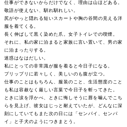
仕事ができないからだけでなく、理由は山ほどある。
敬語が使えない、馴れ馴れしい。
尻がやっと隠れる短いスカートや胸の谷間の見える洋
服を着てくる。
長く伸ばして黒く染めた爪。女子トイレでの喫煙。
それに、私の家に泊まると家族に言い置いて、男の家
に泊まったりする。
迷惑はなはだしい。
私にとっての非常識が服を着ると今日子になる。
プリップリに若々しく、美しいのも腹が立つ。
仕事のことはもちろん、服装のこと、生活態度のこと
も私は容赦なく厳しい言葉で今日子を斬ってきた。
ときに涙を浮かべ、ときに悔しそうに唇を噛んでこち
らを見上げ、彼女はじっと耐えていたが、どんなに深
刻にしていてもまた次の日には「センパイ、センパ
イ」と子犬のようにつきまとう。