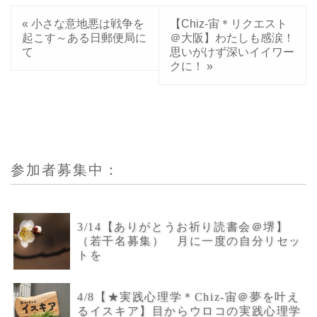
«
小さな意地悪は戦争を
【Chiz-宙＊リクエスト
起こす～ある日郵便局に
＠大阪】わたしも感涙！
て
思いがけず深いイイワー
クに！
»
参加者募集中：
3/14【ありがとうお祈り読書会＠堺】
（若干名募集） 月に一度の自分リセッ
トを
4/8【★実践心理学＊Chiz-宙＠夢を叶え
るイスキア】目からウロコの実践心理学