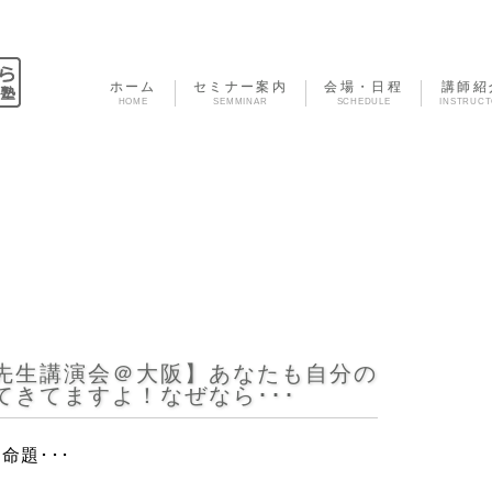
ホーム
セミナー案内
会場・日程
講師紹
HOME
SEMMINAR
SCHEDULE
INSTRUC
先生講演会＠大阪】あなたも自分の
てきてますよ！なぜなら･･･
命題･･･