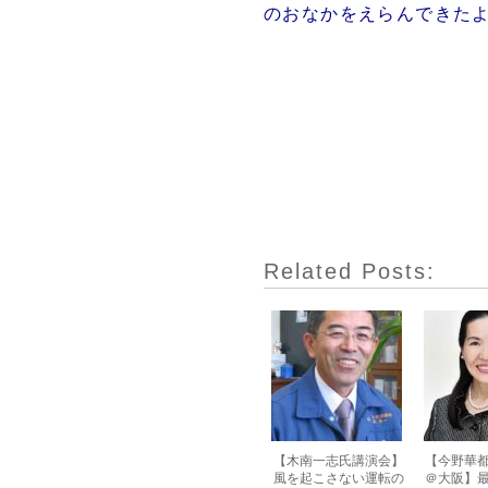
のおなかをえらんできたよ
Related Posts:
【木南一志氏講演会】
【今野華
風を起こさない運転の
＠大阪】