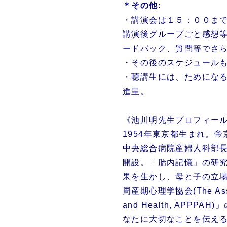
＊その他
:
・講演会は１５：００ま
講演後グループごと感想
ードバック、質問等でさ
・その後のスケジュール
・聴講生には、ためにな
進呈。
《池川明先生プロフィー
1954年東京都生まれ。
中央総合病院産婦人科部長
開設。「胎内記憶」の研
果を生かし、母と子の立
周産期心理学協会(The Associa
and Health, APP
なたに大切なことを伝える