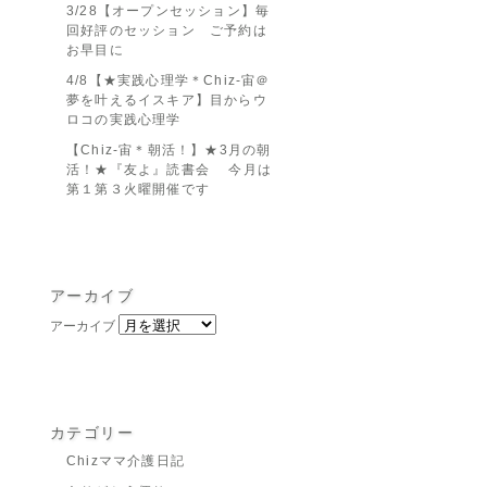
3/28【オープンセッション】毎
回好評のセッション ご予約は
お早目に
4/8【★実践心理学＊Chiz-宙＠
夢を叶えるイスキア】目からウ
ロコの実践心理学
【Chiz-宙＊朝活！】★3月の朝
活！★『友よ』読書会 今月は
第１第３火曜開催です
アーカイブ
アーカイブ
カテゴリー
Chizママ介護日記