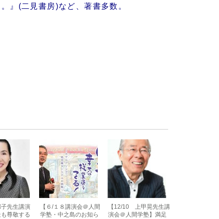
。』(二見書房)など、著書多数。
都子先生講演
【６/１８講演会＠人間
【12/10 上甲晃先生講
最も尊敬する
学塾・中之島のお知ら
演会＠人間学塾】満足