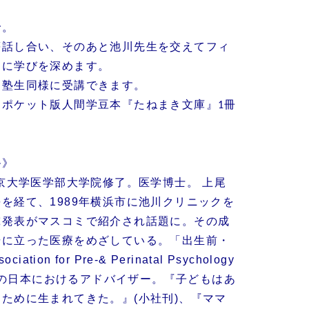
で。
等話し合い、そのあと池川先生を交えてフィ
らに学びを深めます。
も塾生同様に受講できます。
るポケット版人間学豆本『たねまき文庫』
冊
1
ル》
帝京大学医学部大学院修了。医学博士。 上尾
を経て、1989年横浜市に池川クリニックを
究発表がマスコミで紹介され話題に。その成
場に立った医療をめざしている。「出生前・
tion for Pre‐& Perinatal Psychology
PAH)」の日本におけるアドバイザー。『子どもはあ
ために生まれてきた。』(小社刊)、『ママ