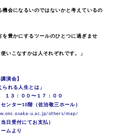
る機会になるいのではないかと考えているの
方を豊かにするツールのひとつに過ぎませ
う使いこなすかは人それぞれです。」
の講演会】
えられる人生とは」
１３：００〜１７：００
島センター
階（佐治敬三ホール）
10
w.onc.osaka-u.ac.jp/others/map/
（当日受付にてお支払）
ォームより