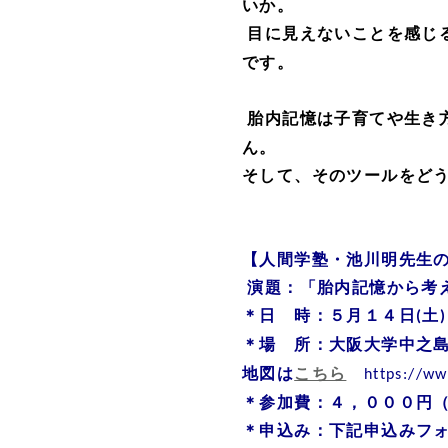
いか。
目に見えないことを感じ
です。
胎内記憶は子育てや生き
ん。
そして、そのツールをど
【人間学塾・池川明先生
演題：「胎内記憶から考
＊日 時：５月
１４
日
土
(
)
＊場 所：大阪大学中之
地図は
こちら
https://ww
＊参加費：４，０００円
＊申込み：下記申込みフ