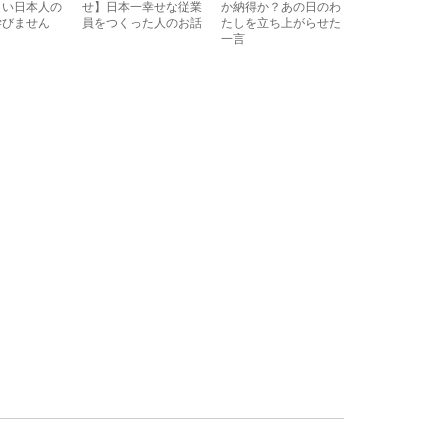
しい日本人の
せ】日本一幸せな従業
か納得か？あの日のわ
学びません
員をつくった人のお話
たしを立ち上がらせた
一言