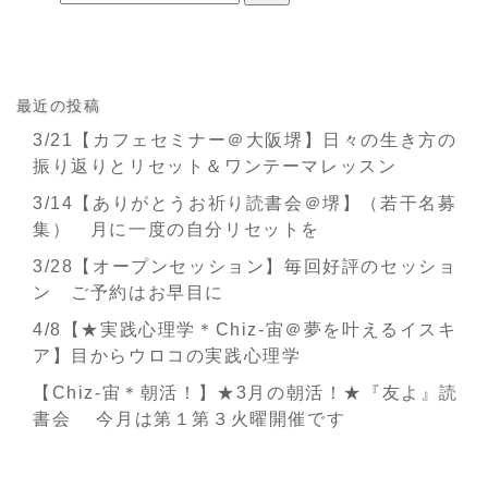
最近の投稿
3/21【カフェセミナー＠大阪堺】日々の生き方の
振り返りとリセット＆ワンテーマレッスン
3/14【ありがとうお祈り読書会＠堺】（若干名募
集） 月に一度の自分リセットを
3/28【オープンセッション】毎回好評のセッショ
ン ご予約はお早目に
4/8【★実践心理学＊Chiz-宙＠夢を叶えるイスキ
ア】目からウロコの実践心理学
【Chiz-宙＊朝活！】★3月の朝活！★『友よ』読
書会 今月は第１第３火曜開催です