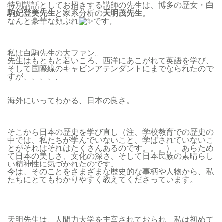
特別講話としてお招きする講師の先生は、博多の歴女・
白
駒妃登美先生
と家系分析の
天明茂先生
。
なんと豪華な顔ぶれ
です。
私は白駒先生の大ファン。
先生はもともと若いころ、西洋にあこがれて英語を学び、
そして国際線のキャビンアテンダントにまでなられたので
すが、、、、、
海外にいってわかる、日本の良さ。
そこから日本の歴史を学び直し（注、学校教育での歴史の
中では、私たちが学んでいないこと、学ばされていないこ
とがそれはそれはたくさんあるのです。。。）、あらため
て日本の美しさ、文化の深さ、そして日本民族の素晴らし
い精神性に気づかれたのです。
今は、そのことをさまざまな歴史的な事柄や人物から、私
たちにとてもわかりやすく教えてくださっています。
天明先生は、人間力大学を主宰されておられ、私は初めて