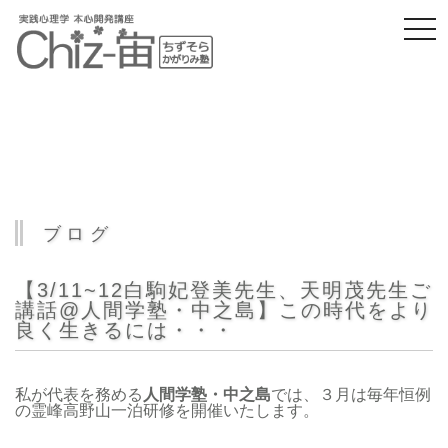
togg
navi
ブログ
【3/11~12白駒妃登美先生、天明茂先生ご
講話@人間学塾・中之島】この時代をより
良く生きるには・・・
私が代表を務める
人間学塾・中之島
では、３月は毎年恒例
の霊峰高野山一泊研修を開催いたします。