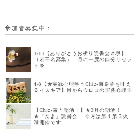
参加者募集中：
3/14【ありがとうお祈り読書会＠堺】
（若干名募集） 月に一度の自分リセッ
トを
4/8【★実践心理学＊Chiz-宙＠夢を叶え
るイスキア】目からウロコの実践心理学
【Chiz-宙＊朝活！】★3月の朝活！
★『友よ』読書会 今月は第１第３火
曜開催です