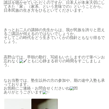
講話を聴かせていただくのですが、日本人が本来大切にし
てきた「家」（家系、という意味での）ということから、
日本民族の生き方をひもといてくださいます。
きっとお二人の講師の先生からは、我が民族を誇りと思え
るご講話が伺えるのではないでしょうか。
そしてこの時代をどう生きていくかの指針ともなり得るで
しょう。
高野山では、早朝の勤行、写経もいたしますので筆ペンお
忘れなく
ともに心静まる祈りの時間をすごしましょ
う。
なお当塾では、塾生以外の方の参加や、期の途中入塾も承
っております。
お気軽にご連絡・お問合せくださいね
ありがとうございます