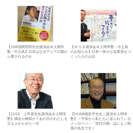
【10/8池間哲郎先生講演会＠人間学
【６/１８講演会＠人間学塾・中之島
塾・中之島】日本はなぜアジアの国か
のお知らせ】日本一幸せな従業員をつ
ら愛されるのか
くった人のお話
【12/10 上甲晃先生講演会＠人間学
【5/14神渡良平先生ご講演＠人間学
塾】満足か納得か？あの日のわたしを
塾】～宇宙から私たちに送られている
立ち上がらせた一言
メッセージ～「現代川柳」誌にもご執
筆の先生です！