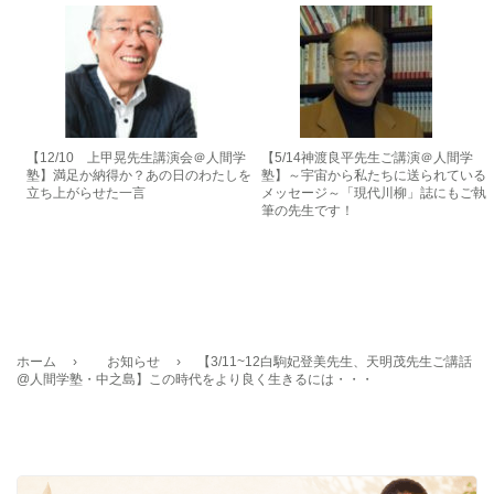
【12/10 上甲晃先生講演会＠人間学
【5/14神渡良平先生ご講演＠人間学
塾】満足か納得か？あの日のわたしを
塾】～宇宙から私たちに送られている
立ち上がらせた一言
メッセージ～「現代川柳」誌にもご執
筆の先生です！
ホーム
›
お知らせ
›
【3/11~12白駒妃登美先生、天明茂先生ご講話
@人間学塾・中之島】この時代をより良く生きるには・・・